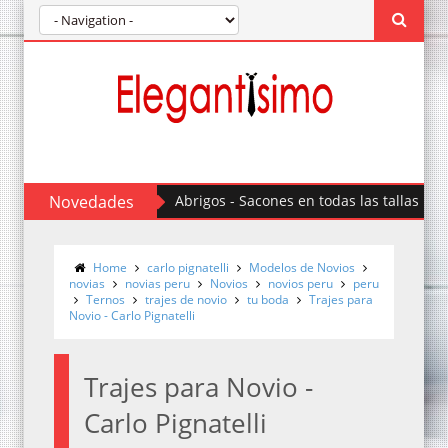
Novedades
Abrigos - Sacones en todas las tallas
Cu
Home
carlo pignatelli
Modelos de Novios
novias
novias peru
Novios
novios peru
peru
Ternos
trajes de novio
tu boda
Trajes para
Novio - Carlo Pignatelli
Trajes para Novio -
Carlo Pignatelli