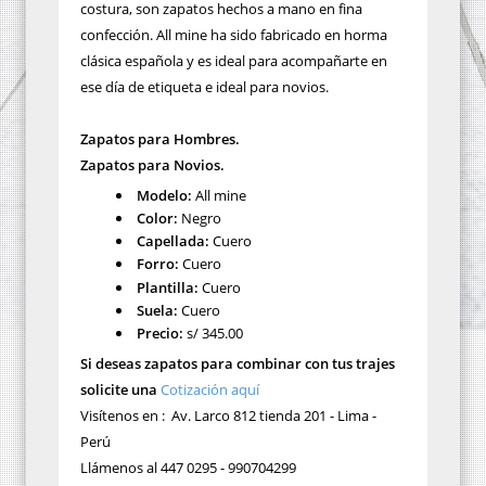
costura, son zapatos hechos a mano en fina
confección. All mine ha sido fabricado en horma
clásica española y es ideal para acompañarte en
ese día de etiqueta e ideal para novios.
Zapatos para Hombre
s.
Zapatos para Novios.
Modelo:
All mine
Color:
Negro
Capellada:
Cuero
Forro:
Cuero
Plantilla:
Cuero
Suela:
Cuero
Precio:
s/ 345.00
Si deseas zapatos para combinar con tus trajes
solicite una
Cotización aquí
Visítenos en : Av. Larco 812 tienda 201 - Lima -
Perú
Llámenos al 447 0295 - 990704299